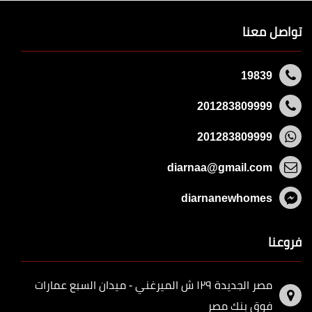
تواصل معنا
19839
201283809999
201283809999
diarnaa@gmail.com
diarnanewhomes
فروعنا
مصر الجديدة ١٢٩ ش الميرغني - ميدان السبع عمارات
فوق بنك مصر