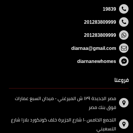
19839
201283809999
201283809999
diarnaa@gmail.com
diarnanewhomes
فروعنا
مصر الجديدة ١٢٩ ش الميرغني - ميدان السبع عمارات
فوق بنك مصر
التجمع الخامس ١٠ شارع الجزيرة خلف كونكورد بلازا شارع
التسعيني