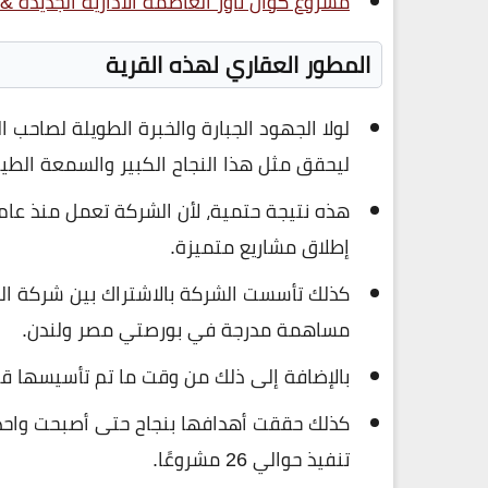
مشروع كوان تاور العاصمة الادارية الجديدة &#8211; an Tower New Capital
المطور العقاري لهذه القرية
لولا الجهود الجبارة والخبرة الطويلة لصاحب ا
ليحقق مثل هذا النجاح الكبير والسمعة الطي
إطلاق مشاريع متميزة.
كذلك تأسست الشركة بالاشتراك بين شركة ال
مساهمة مدرجة في بورصتي مصر ولندن.
بالإضافة إلى ذلك من وقت ما تم تأسيسها قا
كذلك حققت أهدافها بنجاح حتى أصبحت واحدة
تنفيذ حوالي 26 مشروعًا.