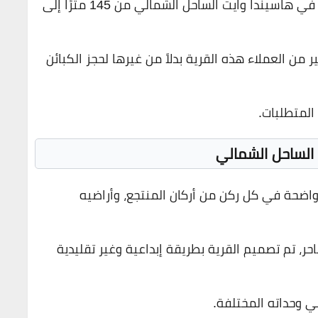
على سبيل المثال، تتراوح مساحة كبائن للبيع في هاسيندا وايت الساحل الشمالي من 145 مترًا إلى
 من العملاء هذه القرية بدلاً من غيرها لحجز الكبائن
المتطلبات.
 الساحل الشمالي
واضحة في كل ركن من أركان المنتجع، وأراضيه
ر، تم تصميم القرية بطريقة إبداعية وغير تقليدية
 وحداته المختلفة.