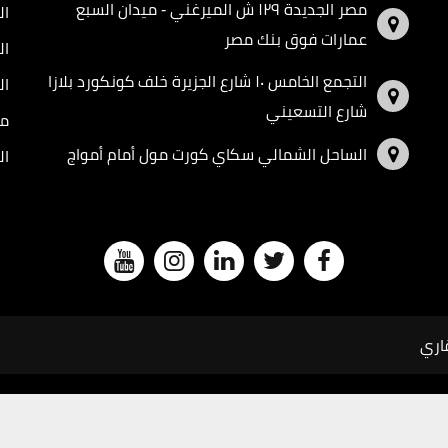
مصر الجديدة ١٢٩ ش الميرغني - ميدان السبع
ال
عمارات فوق بنك مصر
ال
التجمع الخامس ١٠ شارع الجزيرة خلف كونكورد بلازا
ال
شارع التسعيني
مد
الساحل الشمالي سكاي كورت مول أمام أمواج
ال
قاري