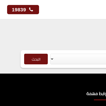
19839
البحث
وابط مهمة