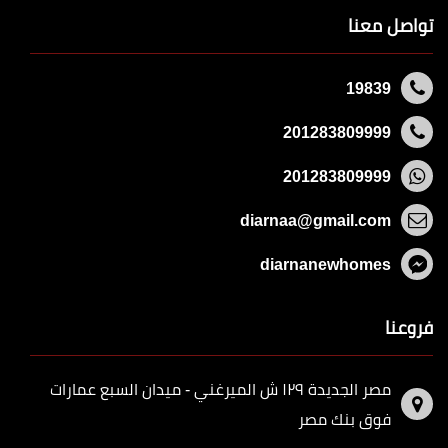
تواصل معنا
19839
201283809999
201283809999
diarnaa@gmail.com
diarnanewhomes
فروعنا
مصر الجديدة ١٢٩ ش الميرغني - ميدان السبع عمارات
فوق بنك مصر