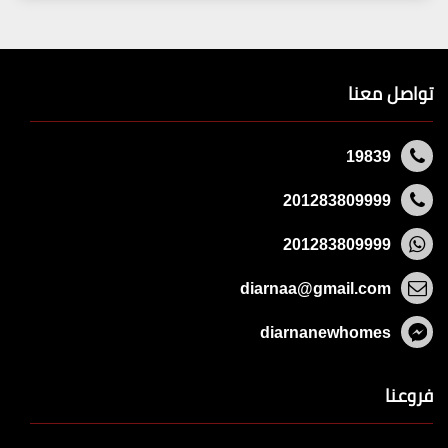
تواصل معنا
19839
201283809999
201283809999
diarnaa@gmail.com
diarnanewhomes
فروعنا