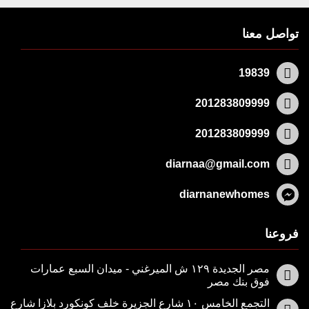
تواصل معنا
19839
201283809999
201283809999
diarnaa@gmail.com
diarnanewhomes
فروعنا
مصر الجديدة ١٢٩ ش الميرغني - ميدان السبع عمارات
فوق بنك مصر
التجمع الخامس ١٠ شارع الجزيرة خلف كونكورد بلازا شارع