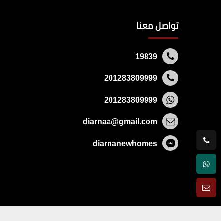
تواصل معنا
19839
201283809999
201283809999
diarnaa@gmail.com
diarnanewhomes