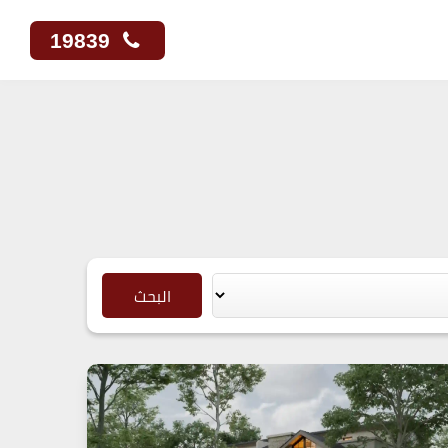
19839
البحث