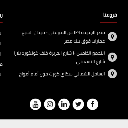
فروعنا
ر
مصر الجديدة ١٢٩ ش الميرغني - ميدان السبع
ال
عمارات فوق بنك مصر
ال
التجمع الخامس ١٠ شارع الجزيرة خلف كونكورد بلازا
ال
شارع التسعيني
مد
الساحل الشمالي سكاي كورت مول أمام أمواج
ال