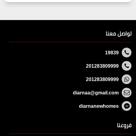
تواصل معنا
19839
201283809999
201283809999
diarnaa@gmail.com
diarnanewhomes
فروعنا