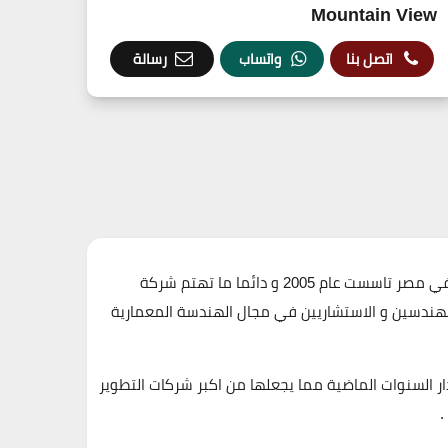
Mountain View
اتصل بنا
واتساب
رسالة
شركة ماونتن فيو للتطوير العقاري Mountain View Developments من اهم و اشهر العلامات التجارية في مجال التطوير العقاري في مصر تاسست عام 2005 و دائما ما تهتم شركة
 للعملاء حيث تضم افضل المهندسين و الاستشاريين في مجال الهندسة المعمارية
من خلال مشاريعها المميزة على مدار السنوات الماضية مما يجعلها من اكبر شركات التطوير
.