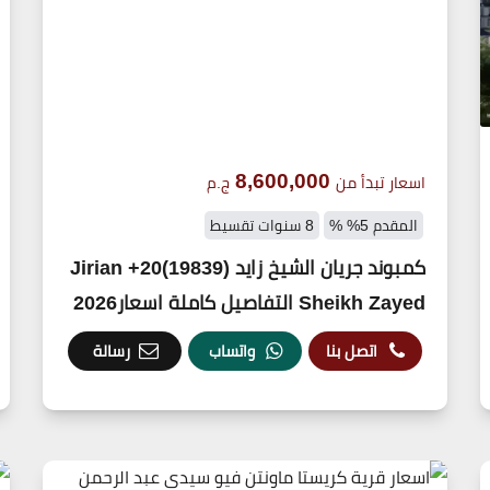
8,600,000
اسعار تبدأ من
ج.م
المقدم 5% %
8 سنوات تقسيط
كمبوند جريان الشيخ زايد (19839)20+ Jirian
Sheikh Zayed التفاصيل كاملة اسعار2026
اتصل بنا
واتساب
رسالة