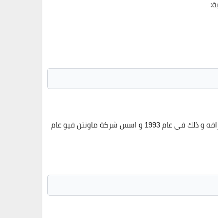
:
قرر رجل الاعمال المهندس عمرو سليمان ان يبدا في المقولات ليصمم جميع التفاصيل المميزة حيث يهدف الي تحقيقها تحت اشرافه و ذلك في عام 1993 و اسس شركة ماونتن فيو عام