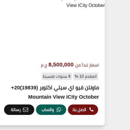
8,500,000
اسعار تبدأ من
ج.م
المقدم 10 %
9 سنوات تقسيط
ماونتن فيو اي سيتي اكتوبر (19839)20+
Mountain View iCity October
اتصل بنا
واتساب
رسالة