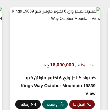
16,000,000
اسعار تبدأ من
ج.م
كمبوند كينجز واي 6 اكتوبر ماونتن فيو
19839 Kings Way October Mountain
View
اتصل بنا
واتساب
رسالة