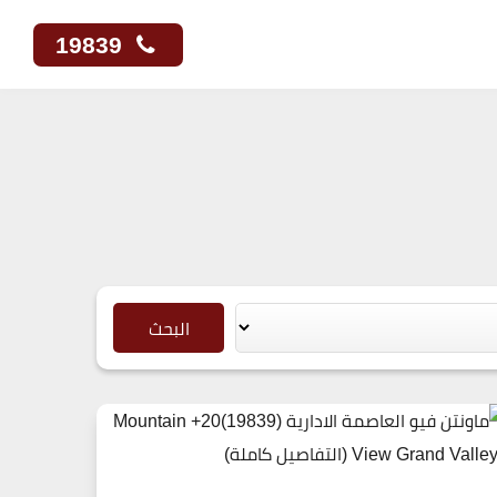
19839
البحث