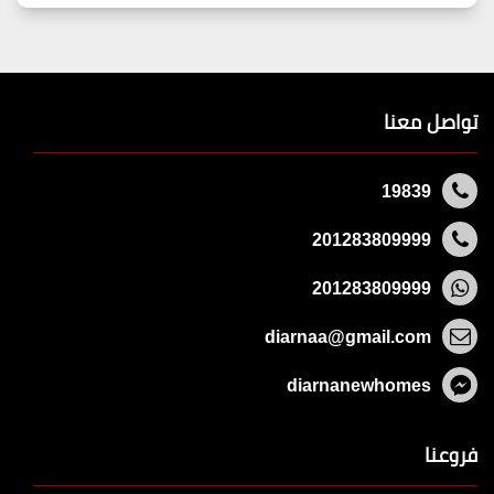
تواصل معنا
19839
201283809999
201283809999
diarnaa@gmail.com
diarnanewhomes
فروعنا