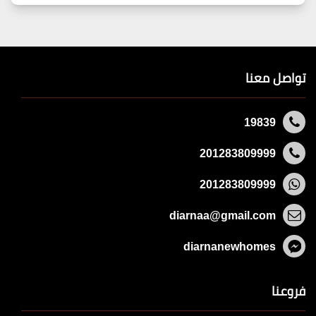
تواصل معنا
19839
201283809999
201283809999
diarnaa@gmail.com
diarnanewhomes
فروعنا