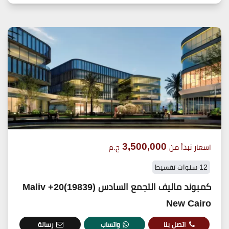
3,500,000
اسعار تبدأ من
ج.م
12 سنوات تقسيط
كمبوند ماليف التجمع السادس (19839)20+ Maliv
New Cairo
اتصل بنا
واتساب
رسالة