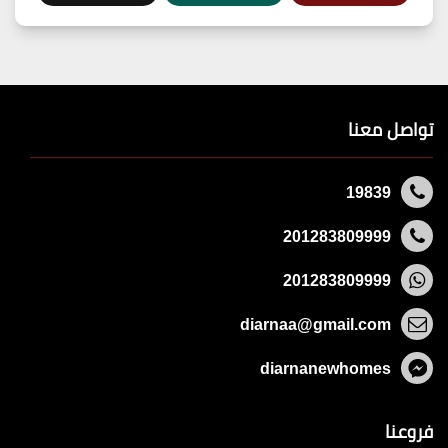
تواصل معنا
19839
201283809999
201283809999
diarnaa@gmail.com
diarnanewhomes
فروعنا