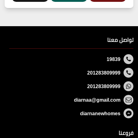
تواصل معنا
19839
201283809999
201283809999
diarnaa@gmail.com
diarnanewhomes
فروعنا