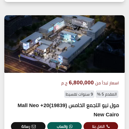
6,800,000
اسعار تبدأ من
ج.م
المقدم 5 %
9 سنوات تقسيط
مول نيو التجمع الخامس (19839)20+ Mall Neo
New Cairo
اتصل بنا
واتساب
رسالة