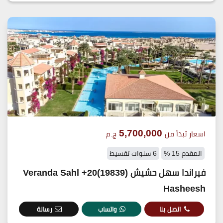
5,700,000
اسعار تبدأ من
ج.م
المقدم 15 %
6 سنوات تقسيط
فيراندا سهل حشيش (19839)20+ Veranda Sahl
Hasheesh
اتصل بنا
واتساب
رسالة