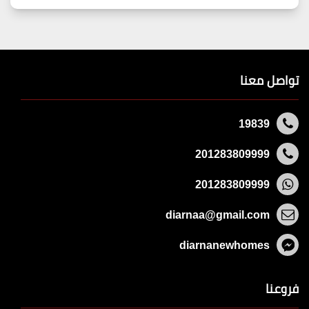
تواصل معنا
19839
201283809999
201283809999
diarnaa@gmail.com
diarnanewhomes
فروعنا