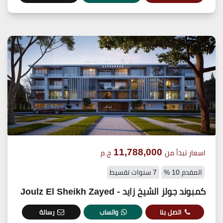
11,788,000
اسعار تبدأ من
ج.م
المقدم 10 %
7 سنوات تقسيط
كمبوند جولز الشيخ زايد - Joulz El Sheikh Zayed
اتصل بنا
واتساب
رسالة