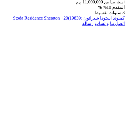
11,000,000
اسعار تبدأ من
ج.م
المقدم 10% %
8 سنوات تقسيط
كمبوند استودا شيراتون (19839)20+ Stoda Residence Sheraton
اتصل بنا
واتساب
رسالة