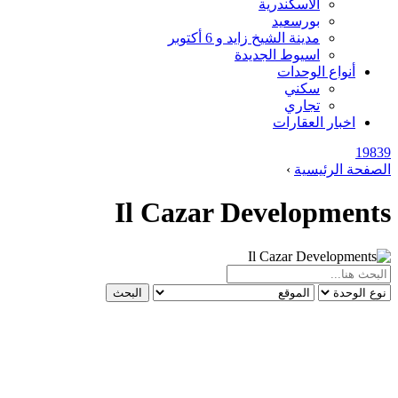
الاسكندرية
بورسعيد
مدينة الشيخ زايد و 6 أكتوبر
اسيوط الجديدة
أنواع الوحدات
سكني
تجاري
اخبار العقارات
19839
الصفحة الرئيسية
›
Il Cazar Developments
البحث