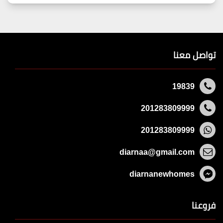
تواصل معنا
19839
201283809999
201283809999
diarnaa@gmail.com
diarnanewhomes
فروعنا