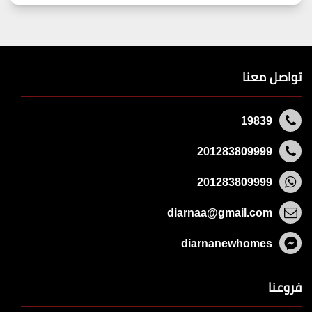
تواصل معنا
19839
201283809999
201283809999
diarnaa@gmail.com
diarnanewhomes
فروعنا