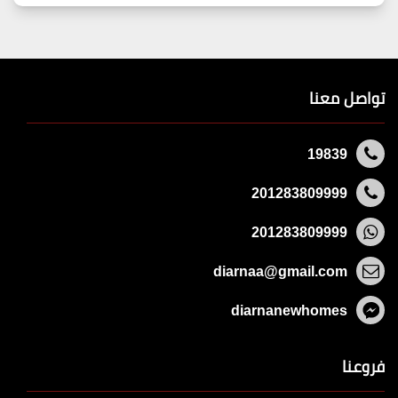
تواصل معنا
19839
201283809999
201283809999
diarnaa@gmail.com
diarnanewhomes
فروعنا