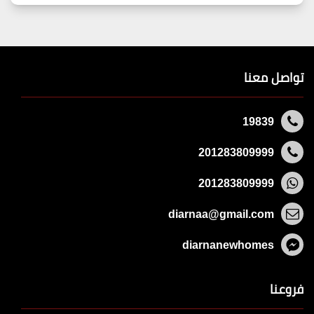
تواصل معنا
19839
201283809999
201283809999
diarnaa@gmail.com
diarnanewhomes
فروعنا