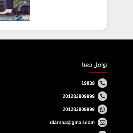
تواصل معنا
19839
201283809999
201283809999
diarnaa@gmail.com