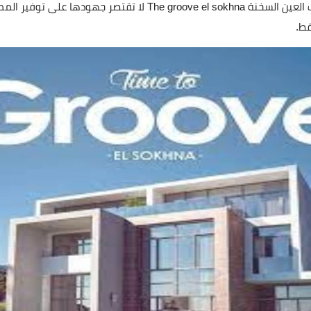
قامت شركة دي ام للتطوير العقاري بتوفير قرية ذا جروف العين السخنة
قط.