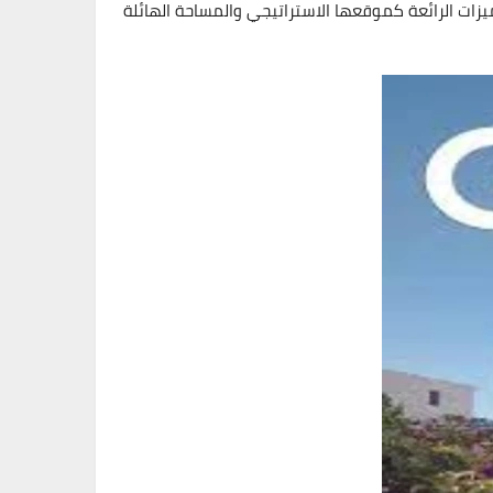
 The groove el sokhna لا تقتصر جهودها على توفير المميزات الرائعة كموقعها الاستراتيجي والمساحة الهائلة