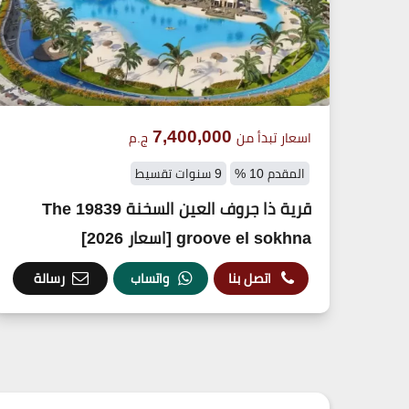
7,400,000
اسعار تبدأ من
ج.م
المقدم 10 %
9 سنوات تقسيط
قرية ذا جروف العين السخنة 19839 The
groove el sokhna [اسعار 2026]
اتصل بنا
واتساب
رسالة