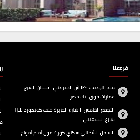
فروعنا
ر
مصر الجديدة ١٢٩ ش الميرغني - ميدان السبع
ال
عمارات فوق بنك مصر
ال
التجمع الخامس ١٠ شارع الجزيرة خلف كونكورد بلازا
ال
شارع التسعيني
مد
الساحل الشمالي سكاي كورت مول أمام أمواج
ال