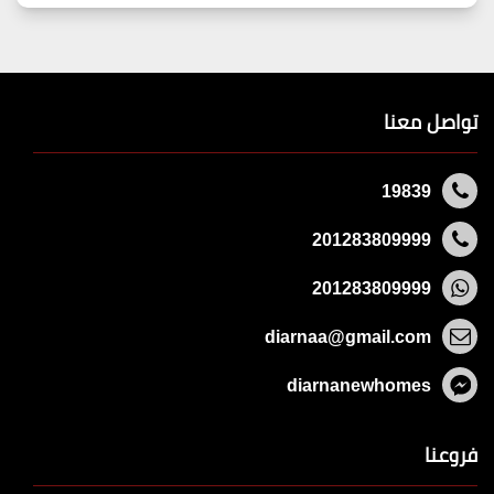
تواصل معنا
19839
201283809999
201283809999
diarnaa@gmail.com
diarnanewhomes
فروعنا