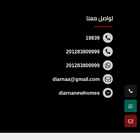
تواصل معنا
19839
201283809999
201283809999
diarnaa@gmail.com
diarnanewhomes