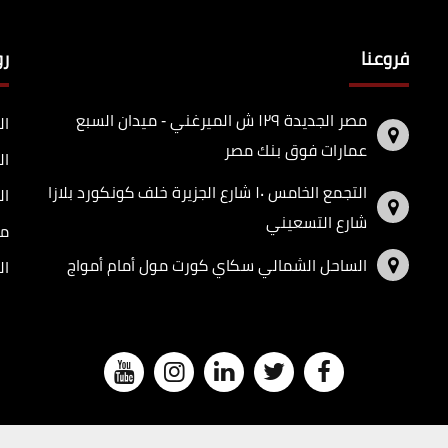
فروعنا
ر
مصر الجديدة ١٢٩ ش الميرغني - ميدان السبع
ال
عمارات فوق بنك مصر
ال
التجمع الخامس ١٠ شارع الجزيرة خلف كونكورد بلازا
ال
شارع التسعيني
مد
الساحل الشمالي سكاي كورت مول أمام أمواج
ال