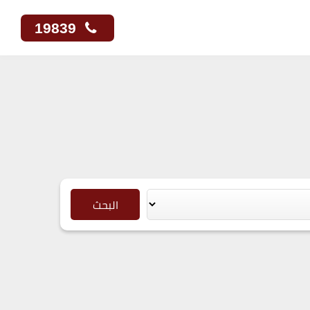
19839
البحث