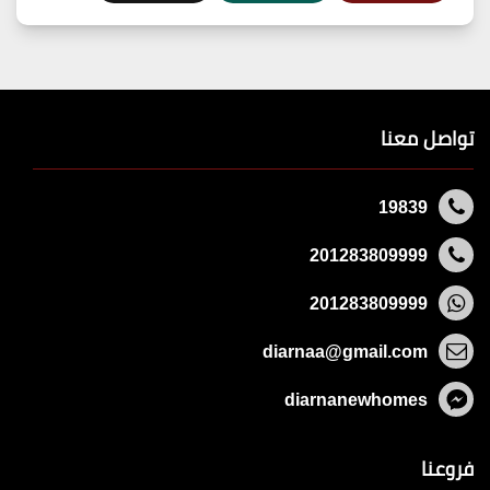
تواصل معنا
19839
201283809999
201283809999
diarnaa@gmail.com
diarnanewhomes
فروعنا