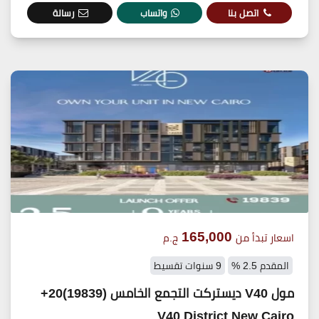
اتصل بنا
واتساب
رسالة
165,000
اسعار تبدأ من
ج.م
المقدم 2.5 %
9 سنوات تقسيط
مول V40 ديستركت التجمع الخامس (19839)20+
V40 District New Cairo