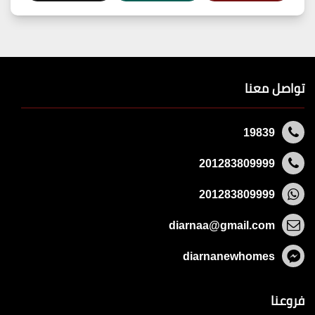
تواصل معنا
19839
201283809999
201283809999
diarnaa@gmail.com
diarnanewhomes
فروعنا