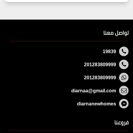
تواصل معنا
19839
201283809999
201283809999
diarnaa@gmail.com
diarnanewhomes
فروعنا