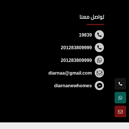
تواصل معنا
19839
201283809999
201283809999
diarnaa@gmail.com
diarnanewhomes