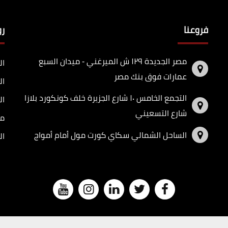
فروعنا
ر
مصر الجديدة ١٢٩ ش الميرغني - ميدان السبع
ال
عمارات فوق بنك مصر
ال
التجمع الخامس ١٠ شارع الجزيرة خلف كونكورد بلازا
ال
شارع التسعيني
مد
الساحل الشمالي سكاي كورت مول أمام أمواج
ال