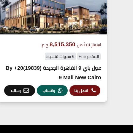
8,515,350
اسعار تبدأ من
ج.م
المقدم 5 %
6 سنوات تقسيط
مول باي 9 القاهرة الجديدة (19839)20+ By
9 Mall New Cairo
اتصل بنا
واتساب
رسالة