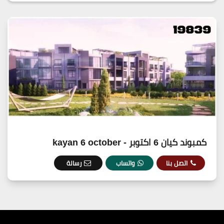
كمبوند كيان 6 اكتوبر - kayan 6 october
اتصل بنا
واتساب
رسالة