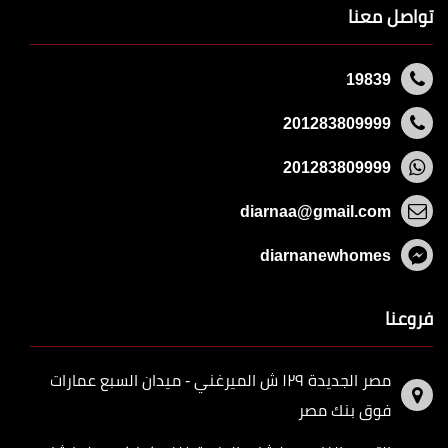
تواصل معنا
19839
201283809999
201283809999
diarnaa@gmail.com
diarnanewhomes
فروعنا
مصر الجديدة ١٢٩ ش الميرغني - ميدان السبع عمارات
فوق بنك مصر