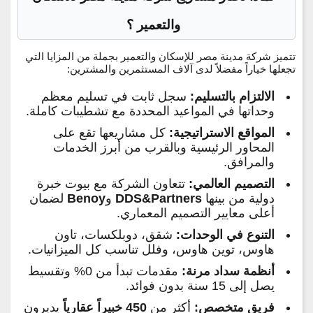
والتعمير ؟
تتميز شركة مدينة مصر للإسكان والتعمير بجملة من المزايا التي
تجعلها خياراً مفضلاً لدى آلاف المستثمرين والمشترين:
الالتزام بالتسليم:
سجل ثابت في تسليم معظم
وحداتها في المواعيد المحددة مع تشطيبات كاملة.
المواقع الاستراتيجية:
كل مشاريعها تقع على
المحاور الرئيسية وبالقرب من أبرز الخدمات
والمرافق.
التصميم العالمي:
تتعاون الشركة مع بيوت خبرة
دولية من بينها
DDS&Partners
و
Benoy
لضمان
أعلى معايير التصميم المعماري.
التنوع في الوحدات:
شقق، دوبلكسات، تاون
هاوس، توين هاوس، وفلل تناسب كل الميزانيات.
أنظمة سداد مرنة:
مقدمات تبدأ من 0% وتقسيط
يصل إلى 15 سنة بدون فوائد.
فريق متخصص:
أكثر من
450 خبيراً عقارياً
يديرون