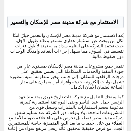
الاستثمار مع شركة مدينة مصر للإسكان والتعمير
يُعد
الاستثمار مع شركة مدينة مصر للإسكان والتعمير
خيارًا آمنًا
لكل من يبحث عن استثمار عقاري مستقر وعائد طويل الأجل،
حيث تعتمد الشركة على أنظمة سداد مرنة تمتد لأطول فترات
تقسيط في السوق، مما يسهل إجراءات التعاقد وامتلاك الوحدات
دون ضغوط مالية.
تتميز جميع مشروعات مدينة مصر للإسكان بمستوى عالٍ من
جودة التنفيذ والخدمات المتكاملة التي تضمن تحقيق أعلى
درجات الرفاهية للسكان، إلى جانب توفير منظومة أمنية متطورة
تشمل بوابات إلكترونية حديثة وأفراد أمن يعملون على مدار
الساعة لضمان الأمان الكامل.
كما يمنحك التعامل مع شركة ذات تاريخ عريق يمتد منذ عهد
الرئيس جمال عبد الناصر وحتى اليوم ثقة استثمارية كبيرة،
مدعومة بحجم استثمارات بالمليارات وسجل قوي من
المشروعات الناجحة. ولا يتوقف دور الشركة عند تسليم شقق
شركة مدينة مصر فقط، بل تحرص على بناء علاقة طويلة الأمد مع
العملاء من خلال خدمات ما بعد البيع المتميزة، خاصة للمستثمرين
الجدد، مع فرص حقيقية لتحقيق عائد ربحي مرتفع سواء من إعادة