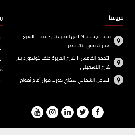
فروعنا
ر
مصر الجديدة ١٢٩ ش الميرغني - ميدان السبع
ال
عمارات فوق بنك مصر
ال
التجمع الخامس ١٠ شارع الجزيرة خلف كونكورد بلازا
ال
شارع التسعيني
مد
الساحل الشمالي سكاي كورت مول أمام أمواج
ال