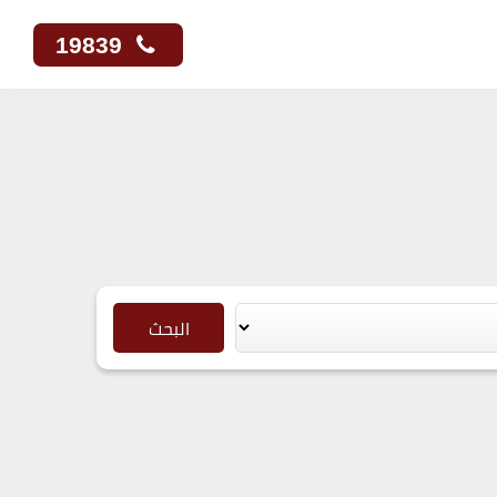
19839
البحث