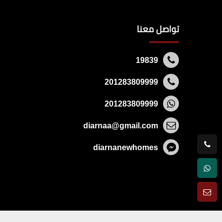
تواصل معنا
19839
201283809999
201283809999
diarnaa@gmail.com
diarnanewhomes