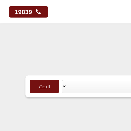
19839
البحث