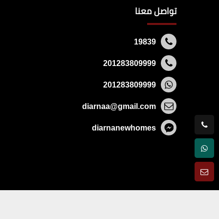
تواصل معنا
19839
201283809999
201283809999
diarnaa@gmail.com
diarnanewhomes
جميع الحقوق محفوظة © 2026 -
ديارنا للتسويق الع