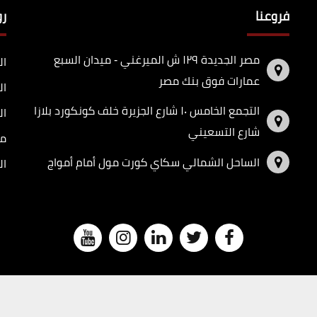
فروعنا
ر
مصر الجديدة ١٢٩ ش الميرغني - ميدان السبع
ال
عمارات فوق بنك مصر
ال
التجمع الخامس ١٠ شارع الجزيرة خلف كونكورد بلازا
ال
شارع التسعيني
مد
الساحل الشمالي سكاي كورت مول أمام أمواج
ال
قاري