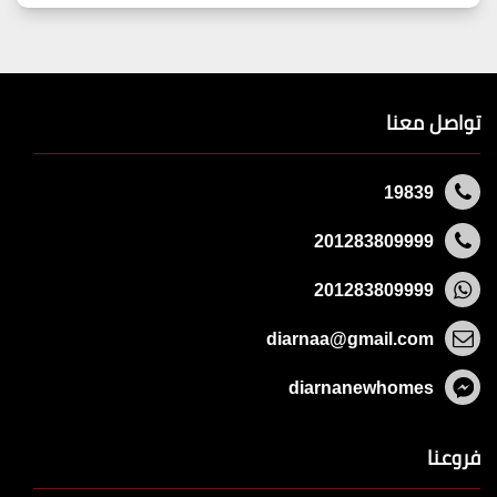
تواصل معنا
19839
201283809999
201283809999
diarnaa@gmail.com
diarnanewhomes
فروعنا