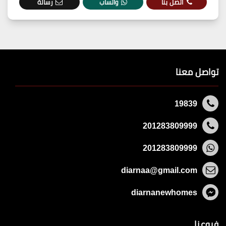
اتصل بنا
واتساب
رسالة
تواصل معنا
19839
201283809999
201283809999
diarnaa@gmail.com
diarnanewhomes
فروعنا