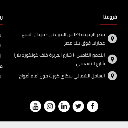
فروعنا
ر
مصر الجديدة ١٢٩ ش الميرغني - ميدان السبع
ال
عمارات فوق بنك مصر
ال
التجمع الخامس ١٠ شارع الجزيرة خلف كونكورد بلازا
ال
شارع التسعيني
مد
الساحل الشمالي سكاي كورت مول أمام أمواج
ال