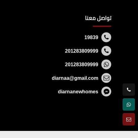
تواصل معنا
19839
201283809999
201283809999
diarnaa@gmail.com
diarnanewhomes