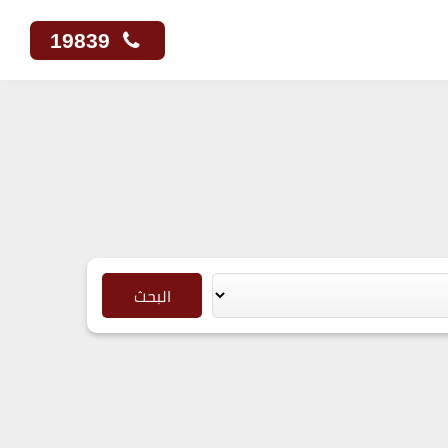
19839
البحث