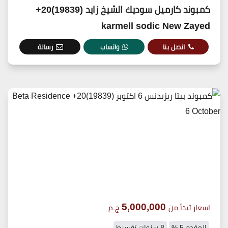
كمبوند كارميل سوديك الشيخ زايد (19839)20+
karmell sodic New Zayed
اتصل بنا
واتساب
رسالة
5,000,000
اسعار تبدأ من
ج.م
المقدم 5 %
8 سنوات تقسيط