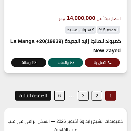
14,000,000
اسعار تبدأ من
ج.م
المقدم 5 %
9 سنوات تقسيط
كمبوند لامانجا زايد الجديدة (19839)20+ La Manga
New Zayed
اتصل بنا
واتساب
رسالة
…
1
2
3
6
الصفحة التالية
كمبوندات الشيخ زايد و6 أكتوبر 2026 — السكن الراقي في قلب
غرب القاهرة