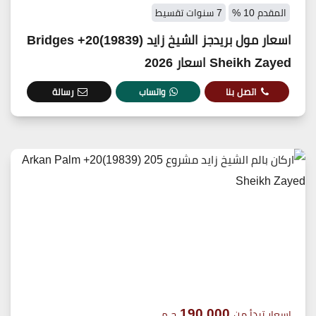
المقدم 10 %
7 سنوات تقسيط
اسعار مول بريدجز الشيخ زايد (19839)20+ Bridges
Sheikh Zayed اسعار 2026
اتصل بنا
واتساب
رسالة
190,000
اسعار تبدأ من
ج.م