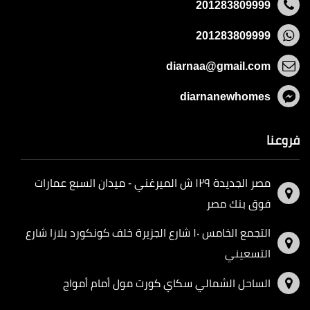
201283809999
201283809999
diarnaa@gmail.com
diarnanewhomes
فروعنا
مصر الجديدة ١٢٩ ش الميرغني - ميدان السبع عمارات
فوق بنك مصر
التجمع الخامس ١٠ شارع الجزيرة خلف كونكورد بلازا شارع
التسعيني
الساحل الشمالي سكاي كورت مول أمام أمواج