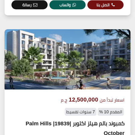
اتصل بنا
واتساب
رسالة
12,500,000
اسعار تبدأ من
ج.م
المقدم 10 %
7 سنوات تقسيط
كمبوند بالم هيلز اكتوبر |19839| Palm Hills
October