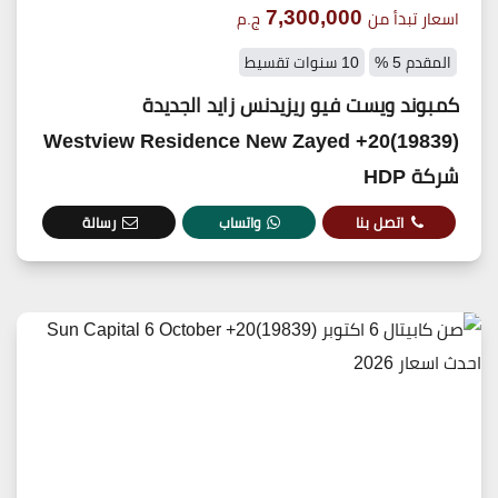
7,300,000
اسعار تبدأ من
ج.م
المقدم 5 %
10 سنوات تقسيط
كمبوند ويست فيو ريزيدنس زايد الجديدة
(19839)20+ Westview Residence New Zayed
شركة HDP
اتصل بنا
واتساب
رسالة