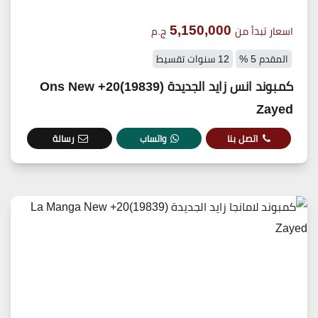
5,150,000
اسعار تبدأ من
ج.م
المقدم 5 %
12 سنوات تقسيط
كمبوند انس زايد الجديدة (19839)20+ Ons New
Zayed
اتصل بنا
واتساب
رسالة