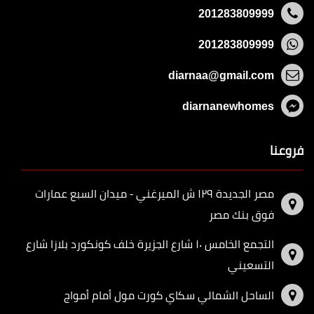
201283809999
201283809999
diarnaa@gmail.com
diarnanewhomes
فروعنا
مصر الجديدة ١٢٩ ش الميرغني - ميدان السبع عمارات
فوق بنك مصر
التجمع الخامس ١٠ شارع الجزيرة خلف كونكورد بلازا شارع
التسعيني
الساحل الشمالي سكاي كورت مول أمام أمواج