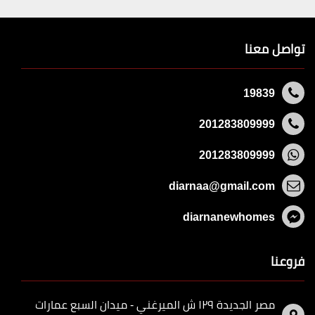
تواصل معنا
19839
201283809999
201283809999
diarnaa@gmail.com
diarnanewhomes
فروعنا
مصر الجديدة ١٢٩ ش الميرغني - ميدان السبع عمارات