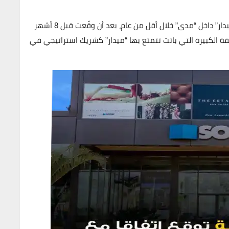
التي تُبرمها “ميدار” داخل “مدى” خلال أقل من عام، بعد أن وقّعت قبل 8 أشهر
قة الكبيرة التي باتت تتمتع بها “ميدار” كشريك استراتيجي في