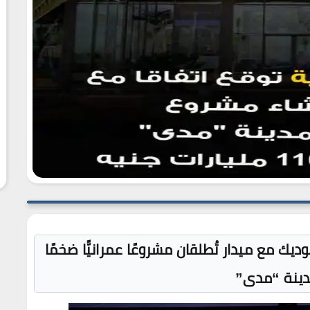
11 مليار جنيه: سوديك مع ميدار تُطلقان مشروعًا عمرانيًّا ضخمًا
ينة “مدى”