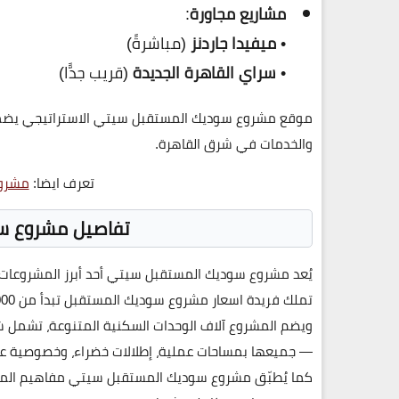
مشاريع مجاورة
:
•
ميفيدا جاردنز
(مباشرةً)
•
سراي القاهرة الجديدة
(قريب جدًّا)
موقع
مشروع
سوديك المستقبل سيتي
الاستراتيجي يض
والخدمات في شرق القاهرة.
تعرف ايضا:
مشروع
تفاصيل مشروع س
يُعد
مشروع
سوديك المستقبل سيتي
أحد أبرز المشروعات
تملك فريدة اسعار
مشروع سوديك المستقبل
تبدأ من
,000
ويضم المشروع
آلاف الوحدات السكنية المتنوعة
، تشمل شق
— جميعها بمساحات عملية، إطلالات خضراء، وخصوصية عال
كما يُطبّق
مشروع
سوديك المستقبل سيتي
مفاهيم
الم