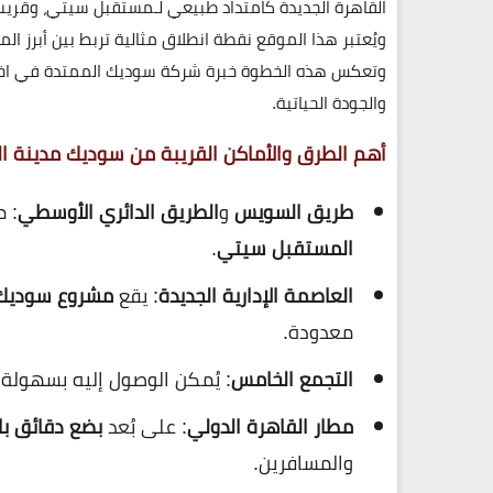
القاهرة الجديدة
كامتداد طبيعي لـ
مستقبل سيتي
، وقريب
ويُعتبر هذا الموقع
نقطة انطلاق مثالية
تربط بين أبرز ال
وتعكس هذه الخطوة خبرة
شركة سوديك
الممتدة في اختي
والجودة الحياتية.
أهم الطرق والأماكن القريبة من سوديك مدينة 
طريق السويس
و
الطريق الدائري الأوسطي
: م
المستقبل سيتي
.
العاصمة الإدارية الجديدة
: يقع
مشروع
سوديك
معدودة.
التجمع الخامس
: يُمكن الوصول إليه بسهولة 
مطار القاهرة الدولي
: على بُعد
بضع دقائق با
والمسافرين.