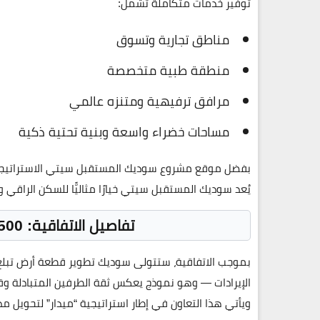
توفير
خدمات متكاملة
تشمل:
مناطق تجارية وتسوق
منطقة طبية متخصصة
مرافق ترفيهية ومتنزه عالمي
مساحات خضراء واسعة وبنية تحتية ذكية
بفضل موقع
مشروع
سوديك المستقبل سيتي
الاستراتيج
يُعد سوديك المستقبل سيتي خيارًا مثاليًّا للسكن الراقي و
تفاصيل الاتفاقية: 500 فدان بنظام اقتسام الايرادات
بموجب الاتفاقية، ستتولى
سوديك
تطوير قطعة أرض تبل
الإيرادات
— وهو نموذج يعكس ثقة الطرفين المتبادلة وقد
ويأتي هذا التعاون في إطار استراتيجية “ميدار” لتحويل م