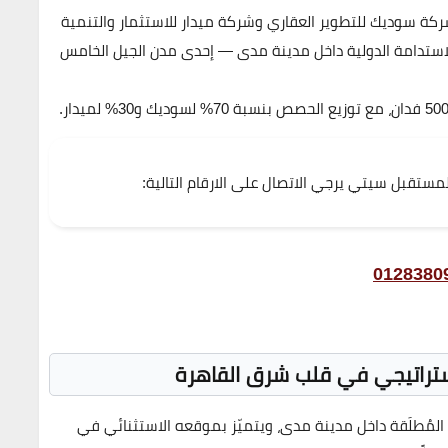
كة سوديك للتطوير العقاري
و
شركة ميدار للاستثمار والتنمية
ستدامة الدولية
داخل
مدينة مدى
— إحدى مدن الجيل الخامس
50 فدان
، مع توزيع الحصص بنسبة
70% لسوديك
و
30% لميدار
.
 المستقبل سيتي
يرجي الاتصال
على الارقام التالية:
0128380
تراتيجي في قلب شرق القاهرة
المُطلَقة داخل
مدينة مدى
، ويتميّز بموقعه الاستثنائي في