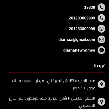
19839
201283809999
201283809999
diarnaa@gmail.com
diarnanewhomes
فروعنا
مصر الجديدة ١٢٩ ش الميرغني - ميدان السبع عمارات
فوق بنك مصر
التجمع الخامس ١٠ شارع الجزيرة خلف كونكورد بلازا شارع
التسعيني