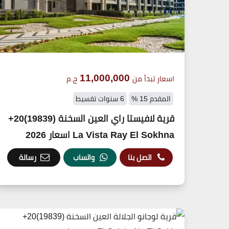
11,000,000
اسعار تبدأ من
ج.م
المقدم 15 %
6 سنوات تقسيط
قرية لافيستا راي العين السخنة (19839)20+
La Vista Ray El Sokhna اسعار 2026
اتصل بنا
واتساب
رسالة