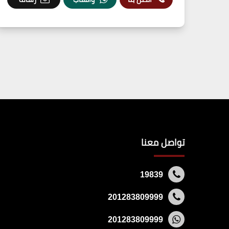
تواصل معنا
19839
201283809999
201283809999