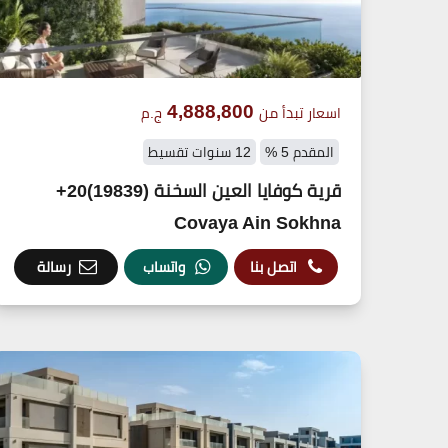
4,888,800
اسعار تبدأ من
ج.م
المقدم 5 %
12 سنوات تقسيط
قرية كوفايا العين السخنة (19839)20+
Covaya Ain Sokhna
اتصل بنا
واتساب
رسالة