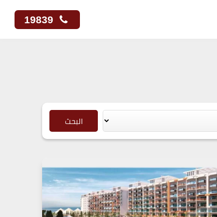
19839
البحث