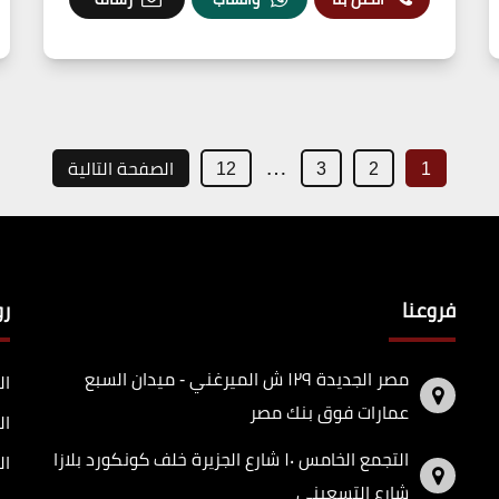
…
1
2
3
12
الصفحة التالية
فروعنا
ر
مصر الجديدة ١٢٩ ش الميرغني - ميدان السبع
ال
عمارات فوق بنك مصر
ال
التجمع الخامس ١٠ شارع الجزيرة خلف كونكورد بلازا
ال
شارع التسعيني