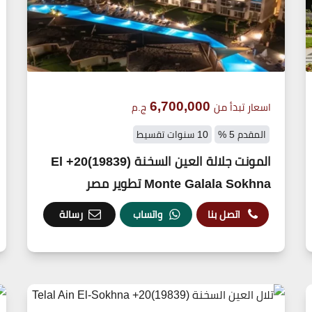
6,700,000
اسعار تبدأ من
ج.م
المقدم 5 %
10 سنوات تقسيط
المونت جلالة العين السخنة (19839)20+ El
Monte Galala Sokhna تطوير مصر
اتصل بنا
واتساب
رسالة