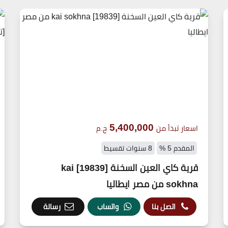
5,400,000
اسعار تبدأ من
ج.م
المقدم 5 %
8 سنوات تقسيط
قرية كاي العين السخنة [19839] kai
sokhna من مصر ايطاليا
اتصل بنا
واتساب
رسالة