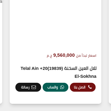
9,560,000
اسعار تبدأ من
ج.م
تلال العين السخنة (19839)20+ Telal Ain
El-Sokhna
اتصل بنا
واتساب
رسالة