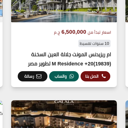
6,500,000
اسعار تبدأ من
ج.م
10 سنوات تقسيط
ام ريزيدنس المونت جلالة العين السخنة
(19839)20+ M Residence تطوير مصر
اتصل بنا
واتساب
رسالة